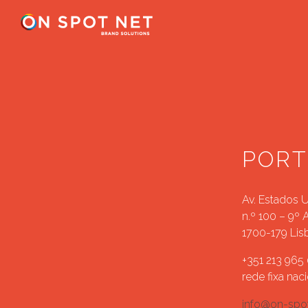
POR
Av. Estados 
n.º 100 – 9º 
1700-179 Lis
+351 213 965
rede fixa naci
info@on-spot