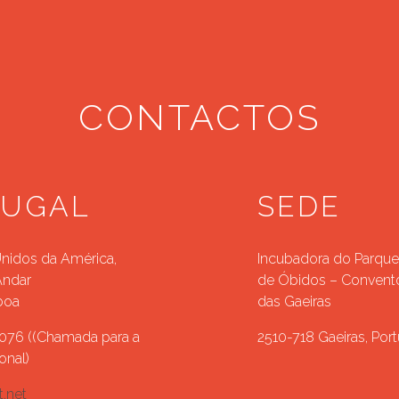
CONTACTOS
TUGAL
SEDE
Unidos da América,
Incubadora do Parque
Andar
de Óbidos – Convento
boa
das Gaeiras
 076 ((Chamada para a
2510-718 Gaeiras, Port
onal)
.net